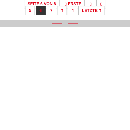
SEITE 6 VON 8
ERSTE
5
6
7
LETZTE