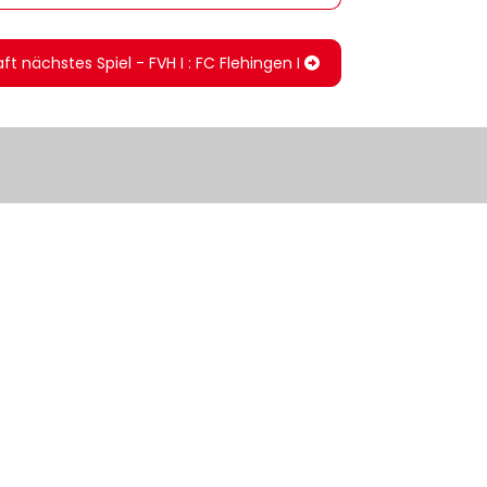
ft nächstes Spiel - FVH I : FC Flehingen I