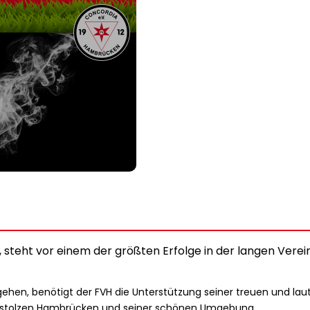
, steht vor einem der größten Erfolge in der langen Vere
u gehen, benötigt der FVH die Unterstützung seiner treuen und la
 stolzen Hambrücken und seiner schönen Umgebung.