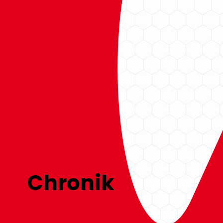
Chronik