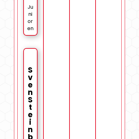
Ju
ni
or
en
S
v
e
n
S
t
e
i
n
b