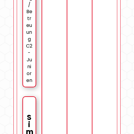
/
Be
tr
eu
un
g
C2
-
Ju
ni
or
en
S
i
m