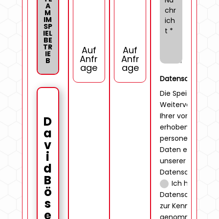
A
M
IM
SP
IEL
BE
TR
Auf
Auf
IE
Anfr
Anfr
B
age
age
Datenschutzabfr
Datenschutzabf
Die Speicherung
Weiterverarbeit
Ihrer vorstehend
D
erhobenen
a
personenbezoge
v
Daten erfolgt g
i
unserer
d
Datenschutzerklä
B
Ich habe den
ö
Datenschutzhinw
s
zur Kenntnis
e
genommen.
Zur