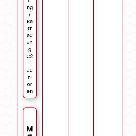
ni
ng
/
Be
tr
eu
un
g
C2
-
Ju
ni
or
en
M