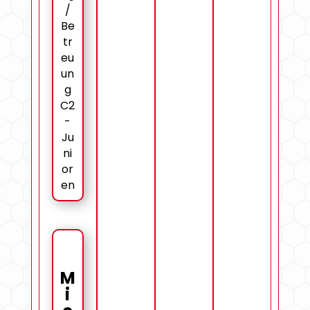
/
Be
tr
eu
un
g
C2
-
Ju
ni
or
en
M
i