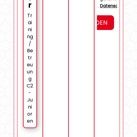
r
Datenschutzerkl
Tr
SENDEN
ai
ni
ng
/
Be
tr
eu
un
g
C2
-
Ju
ni
or
en