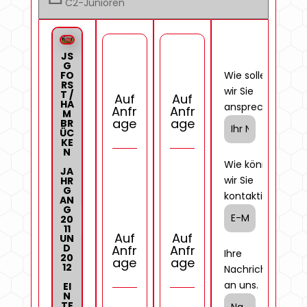
C2-Junioren
JS
G
Ihr
FO
Wie sollen
RS
Name
wir Sie
T /
Auf
Auf
HA
ansprechen?
Anfr
Anfr
M
age
age
BR
ÜC
KE
N
E-
Wie können
JA
Mail-
wir Sie
HR
G
Adresse
kontaktieren?
AN
G
20
11
Auf
Auf
UN
D
Anfr
Anfr
Nachricht
Ihre
20
age
age
12
Nachricht
an uns.
EI
N
TE