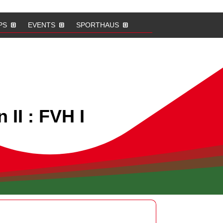
PS
EVENTS
SPORTHAUS
II : FVH I