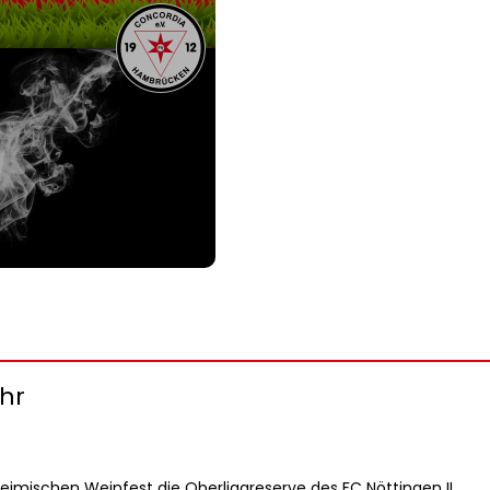
Uhr
ischen Weinfest die Oberligareserve des FC Nöttingen II.