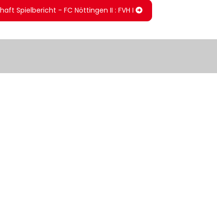
haft Spielbericht - FC Nöttingen II : FVH I