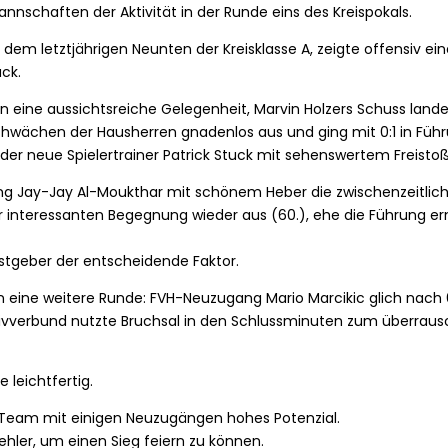
nschaften der Aktivität in der Runde eins des Kreispokals.
mit dem letztjährigen Neunten der Kreisklasse A, zeigte offensiv ein
ck.
n eine aussichtsreiche Gelegenheit, Marvin Holzers Schuss land
hwächen der Hausherren gnadenlos aus und ging mit 0:1 in Führun
er neue Spielertrainer Patrick Stuck mit sehenswertem Freistoß
g Jay-Jay Al-Moukthar mit schönem Heber die zwischenzeitlich
er interessanten Begegnung wieder aus (60.), ehe die Führung e
astgeber der entscheidende Faktor.
 eine weitere Runde: FVH-Neuzugang Mario Marcikic glich nach 
sivverbund nutzte Bruchsal in den Schlussminuten zum überraus
 leichtfertig.
s Team mit einigen Neuzugängen hohes Potenzial.
Fehler, um einen Sieg feiern zu können.