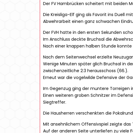
Der FV Hambrücken scheitert mit beiden Man
Die Kreisliga-Elf ging als Favorit ins Duell 
Abwehrarbeit einen ganz schwachen Eindru
Der FVH hatte in den ersten Sekunden scho
Im Anschluss deckte Bruchsal die Abwehrsc
Nach einer knappen halben Stunde konnte d
Nach dem Seitenwechsel erzielte Neuzugan
Wenige Minuten später glich Bruchsal in d
zwischenzeitliche 2:3 herausschoss (66.).
Erneut war die vogelwilde Defensive der G
Im Gegenzug ging der muntere Torreigen in
Einen weiteren groben Schnitzer im Defen
Siegtreffer.
Die Hausherren verschenkten die Pokalrunde
Mit ansehnlichem Offensivspiel zeigte da
Auf der anderen Seite unterliefen zu viele 