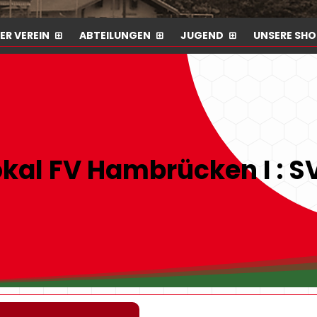
ER VEREIN
ABTEILUNGEN
JUGEND
UNSERE SHO
kal FV Hambrücken I : SV