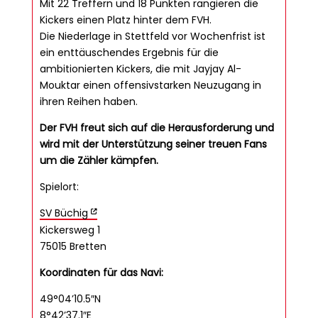
Mit 22 Treffern und 18 Punkten rangieren die
Kickers einen Platz hinter dem FVH.
Die Niederlage in Stettfeld vor Wochenfrist ist
ein enttäuschendes Ergebnis für die
ambitionierten Kickers, die mit Jayjay Al-
Mouktar einen offensivstarken Neuzugang in
ihren Reihen haben.
Der FVH freut sich auf die Herausforderung und
wird mit der Unterstützung seiner treuen Fans
um die Zähler kämpfen.
Spielort:
SV Büchig
Kickersweg 1
75015 Bretten
Koordinaten für das Navi:
49°04’10.5″N
8°42’37.1″E