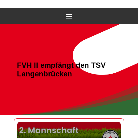
FVH II empfängt den TSV
Langenbrücken