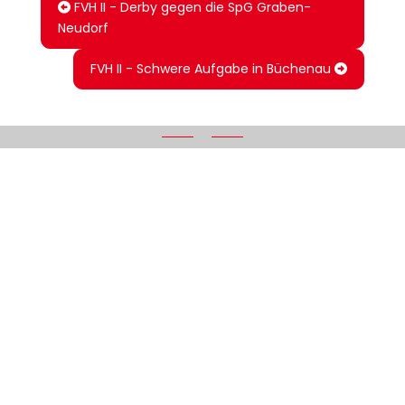
FVH II - Derby gegen die SpG Graben-
Neudorf
FVH II - Schwere Aufgabe in Büchenau