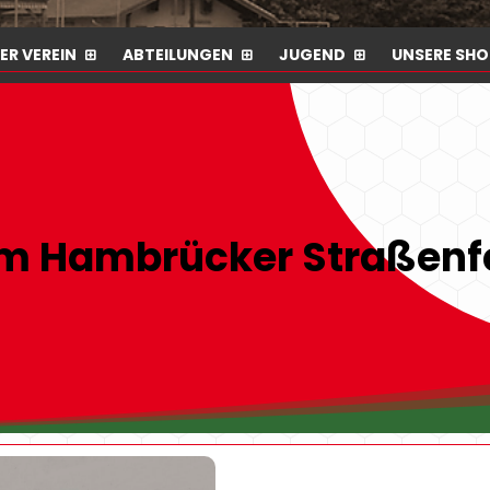
ER VEREIN
ABTEILUNGEN
JUGEND
UNSERE SHO
im Hambrücker Straßenf