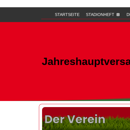
STARTSEITE
STADIONHEFT
D
Jahreshauptvers