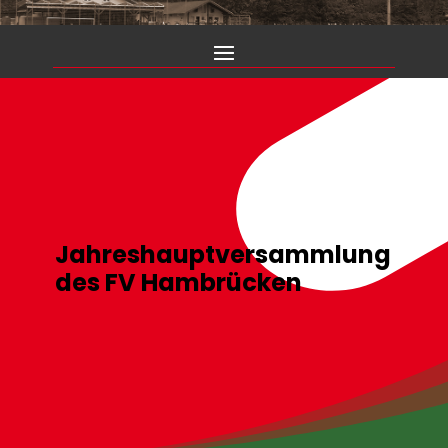
Jahreshauptversammlung
des FV Hambrücken