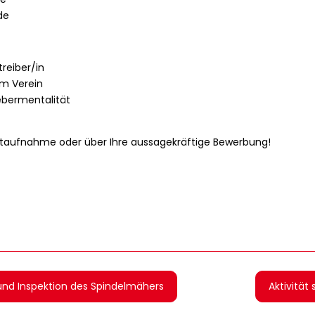
de
treiber/in
em Verein
gebermentalität
aktaufnahme oder über Ihre aussagekräftige Bewerbung!
nd Inspektion des Spindelmähers
Aktivität