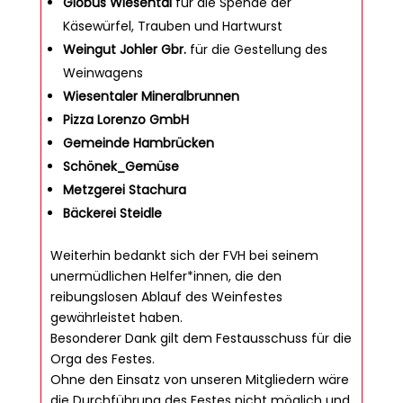
Globus Wiesental
für die Spende der
Käsewürfel, Trauben und Hartwurst
Weingut Johler Gbr.
für die Gestellung des
Weinwagens
Wiesentaler Mineralbrunnen
Pizza Lorenzo GmbH
Gemeinde Hambrücken
Schönek_Gemüse
Metzgerei Stachura
Bäckerei Steidle
Weiterhin bedankt sich der FVH bei seinem
unermüdlichen Helfer*innen, die den
reibungslosen Ablauf des Weinfestes
gewährleistet haben.
Besonderer Dank gilt dem Festausschuss für die
Orga des Festes.
Ohne den Einsatz von unseren Mitgliedern wäre
die Durchführung des Festes nicht möglich und