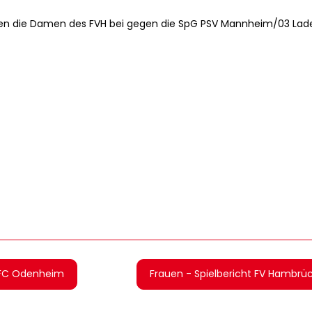
ten die Damen des FVH bei gegen die SpG PSV Mannheim/03 Lad
: FC Odenheim
Frauen - Spielbericht FV Hambr