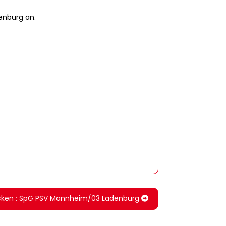
enburg an.
ücken : SpG PSV Mannheim/03 Ladenburg