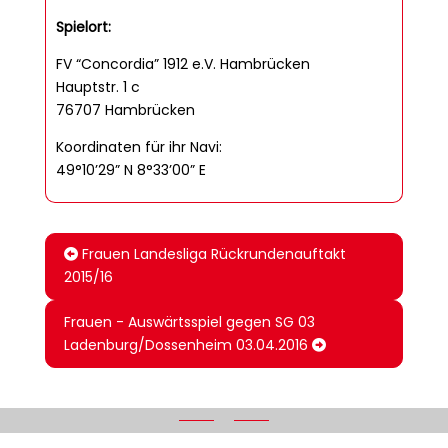
Spielort:
FV “Concordia” 1912 e.V. Hambrücken
Hauptstr. 1 c
76707 Hambrücken
Koordinaten für ihr Navi:
49°10’29” N 8°33’00” E
Frauen Landesliga Rückrundenauftakt
2015/16
Frauen - Auswärtsspiel gegen SG 03
Ladenburg/Dossenheim 03.04.2016