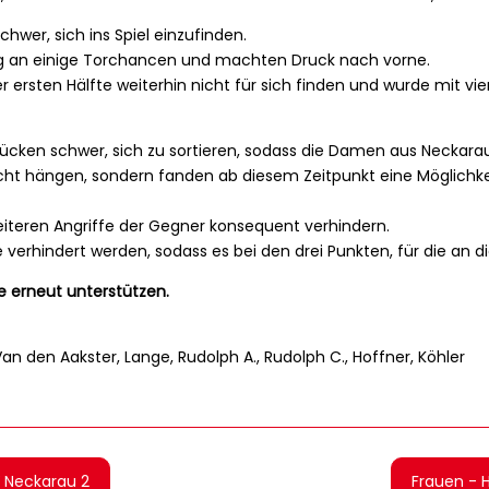
hwer, sich ins Spiel einzufinden.
ng an einige Torchancen und machten Druck nach vorne.
r ersten Hälfte weiterhin nicht für sich finden und wurde mit v
cken schwer, sich zu sortieren, sodass die Damen aus Neckarau
t hängen, sondern fanden ab diesem Zeitpunkt eine Möglichkeit
iteren Angriffe der Gegner konsequent verhindern.
e verhindert werden, sodass es bei den drei Punkten, für die an
e erneut unterstützen.
 Van den Aakster, Lange, Rudolph A., Rudolph C., Hoffner, Köhler
 Neckarau 2
Frauen - 