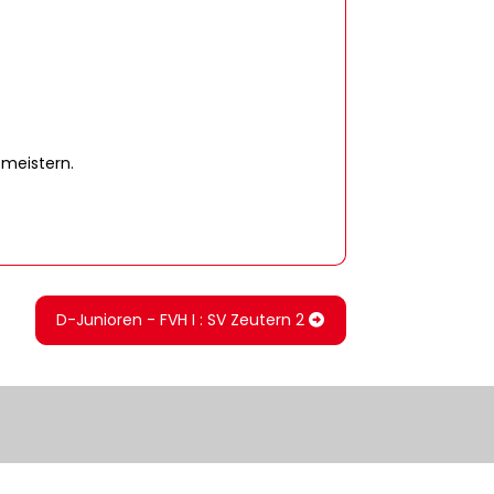
 meistern.
D-Junioren - FVH I : SV Zeutern 2