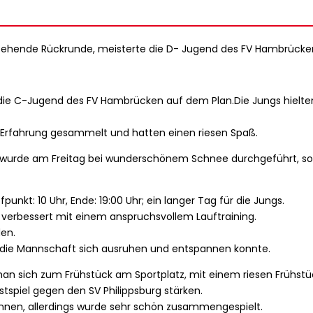
nstehende Rückrunde, meisterte die D- Jugend des FV Hambrücke
die C-Jugend des FV Hambrücken auf dem Plan.Die Jungs hielten
l Erfahrung gesammelt und hatten einen riesen Spaß.
end wurde am Freitag bei wunderschönem Schnee durchgeführt, s
punkt: 10 Uhr, Ende: 19:00 Uhr; ein langer Tag für die Jungs.
on verbessert mit einem anspruchsvollem Lauftraining.
den.
er die Mannschaft sich ausruhen und entspannen konnte.
n sich zum Frühstück am Sportplatz, mit einem riesen Frühstü
tspiel gegen den SV Philippsburg stärken.
innen, allerdings wurde sehr schön zusammengespielt.