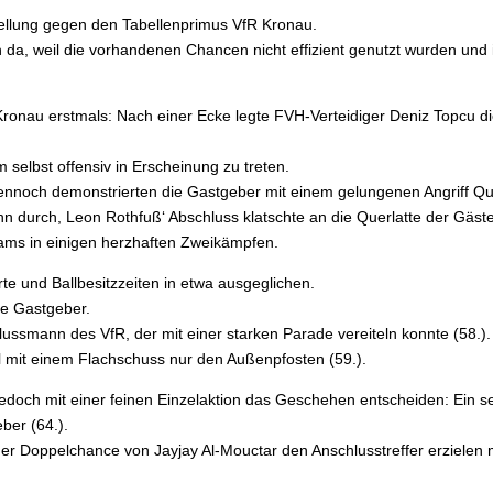
ellung gegen den Tabellenprimus VfR Kronau.
n da, weil die vorhandenen Chancen nicht effizient genutzt wurden un
Kronau erstmals: Nach einer Ecke legte FVH-Verteidiger Deniz Topcu die
selbst offensiv in Erscheinung zu treten.
 dennoch demonstrierten die Gastgeber mit einem gelungenen Angriff Q
ahn durch, Leon Rothfuß‘ Abschluss klatschte an die Querlatte der Gäste
Teams in einigen herzhaften Zweikämpfen.
 und Ballbesitzzeiten in etwa ausgeglichen.
ie Gastgeber.
lussmann des VfR, der mit einer starken Parade vereiteln konnte (58.).
l mit einem Flachschuss nur den Außenpfosten (59.).
jedoch mit einer feinen Einzelaktion das Geschehen entscheiden: Ein 
ber (64.).
 der Doppelchance von Jayjay Al-Mouctar den Anschlusstreffer erziele