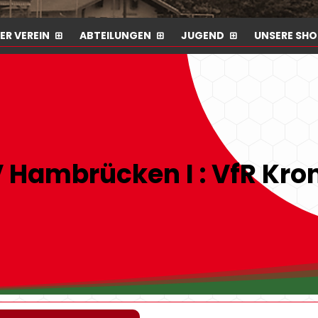
ER VEREIN
ABTEILUNGEN
JUGEND
UNSERE SHO
 Hambrücken I : VfR Kro