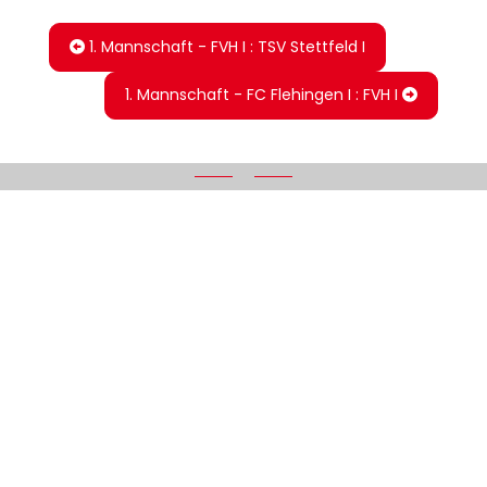
1. Mannschaft - FVH I : TSV Stettfeld I
1. Mannschaft - FC Flehingen I : FVH I