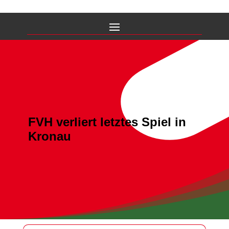
FVH verliert letztes Spiel in
Kronau