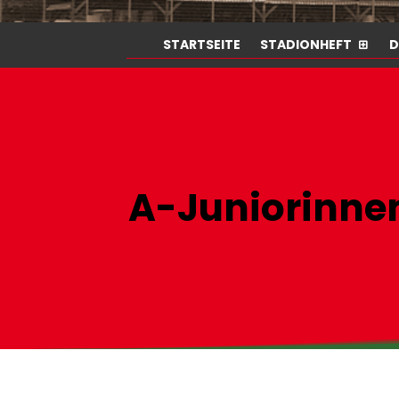
STARTSEITE
STADIONHEFT
D
A-Juniorinne