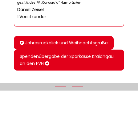
gez. i.A. des FV „Concordia“ Hambrücken
Daniel Zeisel
1.Vorsitzender
Jahresrückblick und Weihnachtsgrüße
Spendenübergabe der Sparkasse Kraichgau
an den FVH