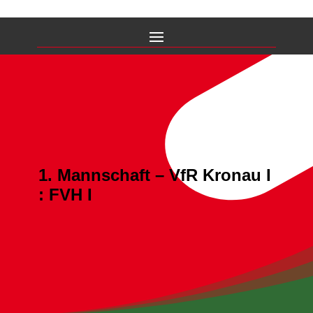
1. Mannschaft – VfR Kronau I
: FVH I