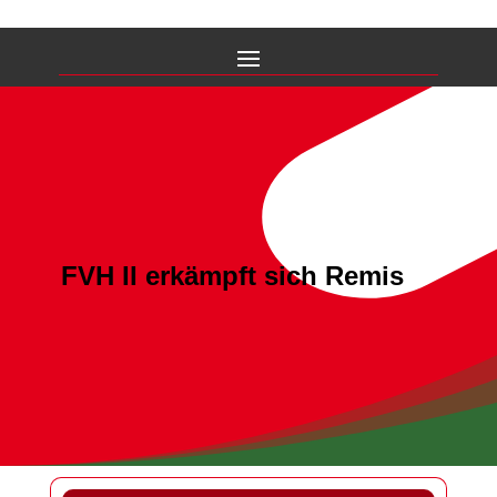
FVH II erkämpft sich Remis