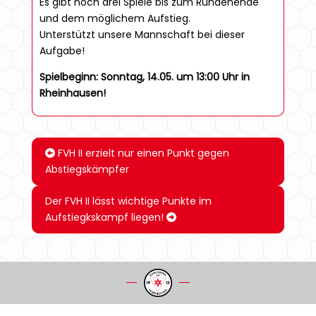
Es gibt noch drei Spiele bis zum Rundenende
und dem möglichem Aufstieg.
Unterstützt unsere Mannschaft bei dieser
Aufgabe!
Spielbeginn: Sonntag, 14.05. um 13:00 Uhr
in
Rheinhausen!
FVH II erzielt nur einen Punkt gegen
Abstiegskämpfer
Der FVH II lässt wichtige Punkte im
Aufstiegkskampf liegen!