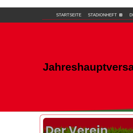
STARTSEITE
STADIONHEFT
D
Jahreshauptvers