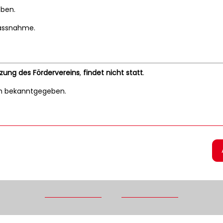
eben.
Massnahme.
tzung des Fördervereins
,
findet nicht statt
.
nah bekanntgegeben.