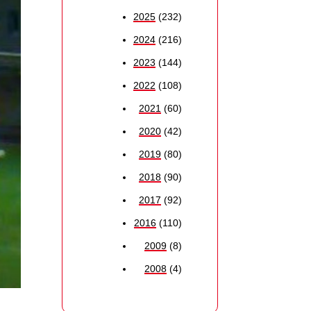
2025
(232)
2024
(216)
2023
(144)
2022
(108)
2021
(60)
2020
(42)
2019
(80)
2018
(90)
2017
(92)
2016
(110)
2009
(8)
2008
(4)