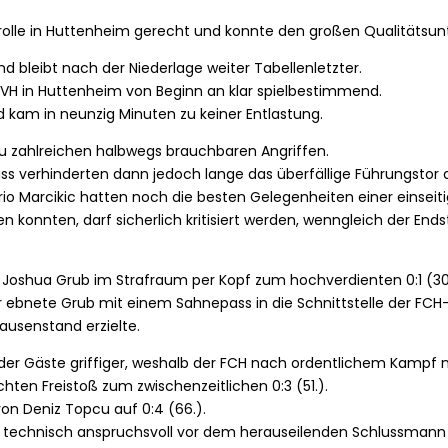
rolle in Huttenheim gerecht und konnte den großen Qualitätsu
d bleibt nach der Niederlage weiter Tabellenletzter.
FVH in Huttenheim von Beginn an klar spielbestimmend.
d kam in neunzig Minuten zu keiner Entlastung.
 zahlreichen halbwegs brauchbaren Angriffen.
luss verhinderten dann jedoch lange das überfällige Führungstor 
Marcikic hatten noch die besten Gelegenheiten einer einseitigen 
en konnten, darf sicherlich kritisiert werden, wenngleich der E
af Joshua Grub im Strafraum per Kopf zum hochverdienten 0:1 (30
ebnete Grub mit einem Sahnepass in die Schnittstelle der FCH-
ausenstand erzielte.
der Gäste griffiger, weshalb der FCH nach ordentlichem Kampf
hten Freistoß zum zwischenzeitlichen 0:3 (51.).
on Deniz Topcu auf 0:4 (66.).
l technisch anspruchsvoll vor dem herauseilenden Schlussmann 