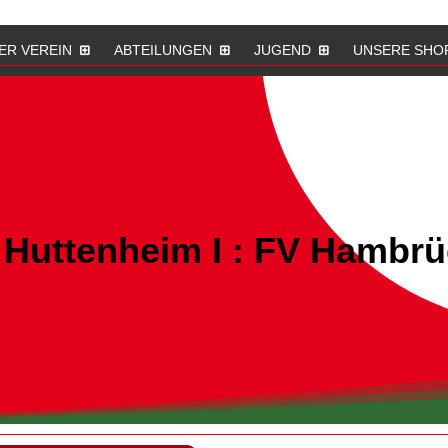
ER VEREIN
ABTEILUNGEN
JUGEND
UNSERE SHO
 Huttenheim I : FV Hambrü