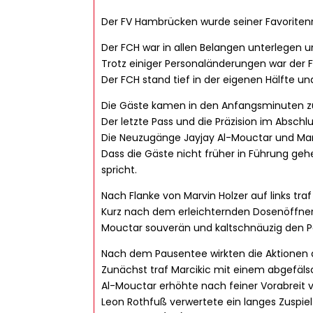
Der FV Hambrücken wurde seiner Favoriten
Der FCH war in allen Belangen unterlegen un
Trotz einiger Personaländerungen war der 
Der FCH stand tief in der eigenen Hälfte un
Die Gäste kamen in den Anfangsminuten zu
Der letzte Pass und die Präzision im Absch
Die Neuzugänge Jayjay Al-Mouctar und Mario 
Dass die Gäste nicht früher in Führung geh
spricht.
Nach Flanke von Marvin Holzer auf links tr
Kurz nach dem erleichternden Dosenöffner 
Mouctar souverän und kaltschnäuzig den P
Nach dem Pausentee wirkten die Aktionen 
Zunächst traf Marcikic mit einem abgefälsc
Al-Mouctar erhöhte nach feiner Vorabreit v
Leon Rothfuß verwertete ein langes Zuspie