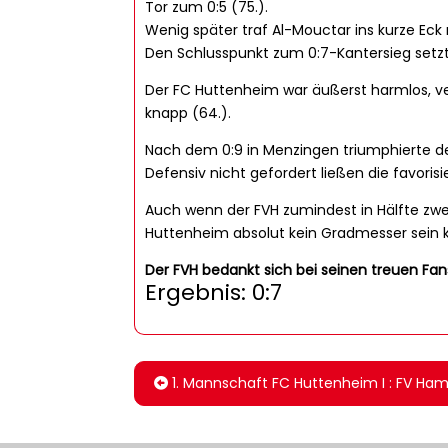
Tor zum 0:5 (75.).
Wenig später traf Al-Mouctar ins kurze Eck 
Den Schlusspunkt zum 0:7-Kantersieg setzt
Der FC Huttenheim war äußerst harmlos, ve
knapp (64.).
Nach dem 0:9 in Menzingen triumphierte de
Defensiv nicht gefordert ließen die favoris
Auch wenn der FVH zumindest in Hälfte zwei
Huttenheim absolut kein Gradmesser sein 
Der FVH bedankt sich bei seinen treuen Fan
Ergebnis: 0:7
1. Mannschaft FC Huttenheim I : FV Ham