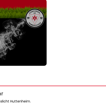
hr
sslicht Huttenheim.