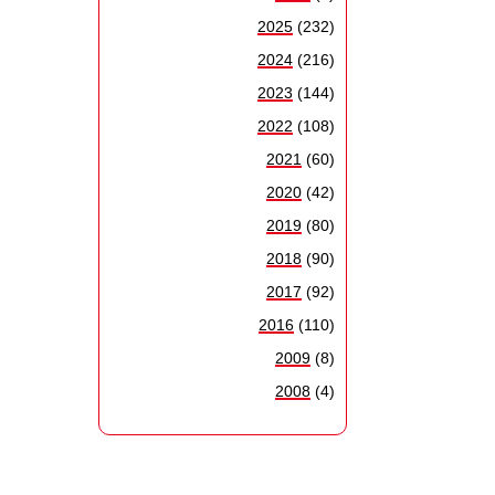
2025
(232)
2024
(216)
2023
(144)
2022
(108)
2021
(60)
2020
(42)
2019
(80)
2018
(90)
2017
(92)
2016
(110)
2009
(8)
2008
(4)
h